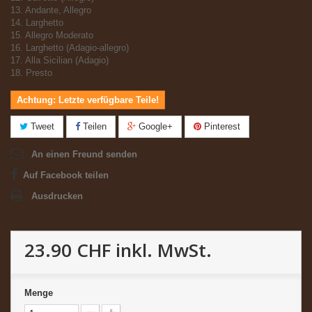
13. Andante, Allegro
14. Larghetto
15. Allegro Moderato
16. Larghetto (Adagio-allegro)
17. Alla Sicilian (Adagio)
18. Presto
Achtung: Letzte verfügbare Teile!
Tweet
Teilen
Google+
Pinterest
An einen Freund senden
Auf Facebook teilen
Ausdrucken
23.90 CHF
inkl. MwSt.
Menge