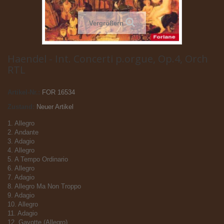
Vergrößern
Haendel - Int. Concerti p.orgue, Op.4, Orch
RTL
Artikel-Nr.:
FOR 16534
Zustand:
Neuer Artikel
1. Allegro
2. Andante
3. Adagio
4. Allegro
5. A Tempo Ordinario
6. Allegro
7. Adagio
8. Allegro Ma Non Troppo
9. Adagio
10. Allegro
11. Adagio
12. Gavotte (Allegro)