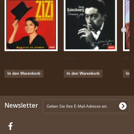
Zizi...
Serge...
Boris 
In den Warenkorb
In den Warenkorb
In 
Newsletter