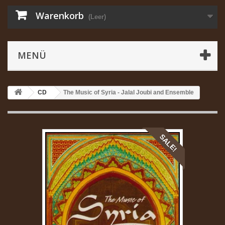
Warenkorb
(Leer)
MENÜ
CD
The Music of Syria - Jalal Joubi and Ensemble
SALE!