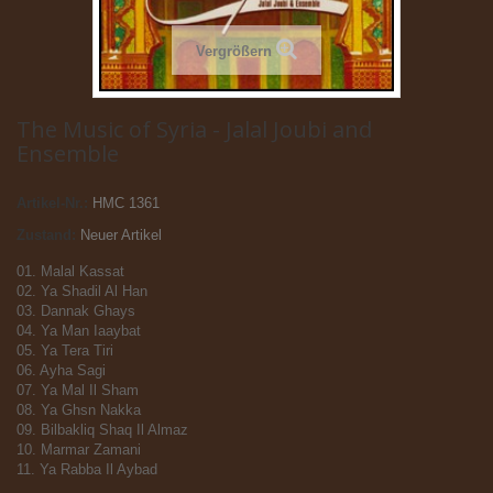
Vergrößern
The Music of Syria - Jalal Joubi and
Ensemble
Artikel-Nr.:
HMC 1361
Zustand:
Neuer Artikel
01. Malal Kassat
02. Ya Shadil Al Han
03. Dannak Ghays
04. Ya Man Iaaybat
05. Ya Tera Tiri
06. Ayha Sagi
07. Ya Mal Il Sham
08. Ya Ghsn Nakka
09. Bilbakliq Shaq Il Almaz
10. Marmar Zamani
11. Ya Rabba Il Aybad