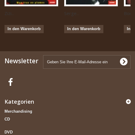
Zizi...
Serge...
Boris 
In den Warenkorb
In den Warenkorb
In 
Newsletter
Kategorien
Merchandising
CD
DVD