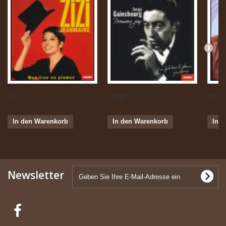
Zizi...
Serge...
Boris 
In den Warenkorb
In den Warenkorb
In 
Newsletter