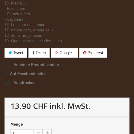
15. Medley :
- Fais la rire
- Ce nétait rien
- Sayonara
16. Le pirate de lamour
17. Amore caro, Amore bello
18. Je taime, je taime
19. Que sont devenues les fleurs
Tweet
Teilen
Google+
Pinterest
An einen Freund senden
Auf Facebook teilen
Ausdrucken
13.90 CHF
inkl. MwSt.
Menge