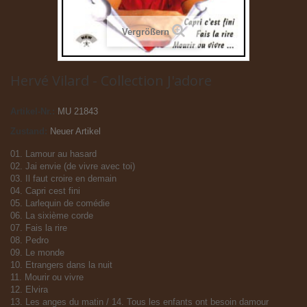
Vergrößern
Hervé Vilard - Collection J'adore
Artikel-Nr.:
MU 21843
Zustand:
Neuer Artikel
01. Lamour au hasard
02. Jai envie (de vivre avec toi)
03. Il faut croire en demain
04. Capri cest fini
05. Larlequin de comédie
06. La sixième corde
07. Fais la rire
08. Pedro
09. Le monde
10. Etrangers dans la nuit
11. Mourir ou vivre
12. Elvira
13. Les anges du matin / 14. Tous les enfants ont besoin damour