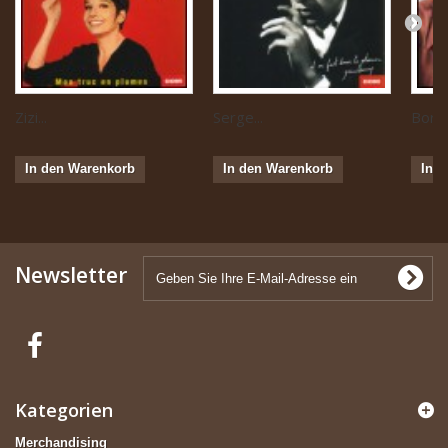
Zizi...
Serge...
Boris 
In den Warenkorb
In den Warenkorb
In 
Newsletter
Kategorien
Merchandising