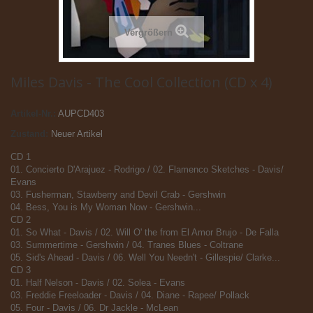
Vergrößern
Miles Davis - The Cool Collection (CD x 4)
Artikel-Nr.:
AUPCD403
Zustand:
Neuer Artikel
CD 1
01. Concierto D'Arajuez - Rodrigo / 02. Flamenco Sketches - Davis/
Evans
03. Fusherman, Stawberry and Devil Crab - Gershwin
04. Bess, You is My Woman Now - Gershwin...
CD 2
01. So What - Davis / 02. Will O' the from El Amor Brujo - De Falla
03. Summertime - Gershwin / 04. Tranes Blues - Coltrane
05. Sid's Ahead - Davis / 06. Well You Needn't - Gillespie/ Clarke...
CD 3
01. Half Nelson - Davis / 02. Solea - Evans
03. Freddie Freeloader - Davis / 04. Diane - Rapee/ Pollack
05. Four - Davis / 06. Dr Jackle - McLean