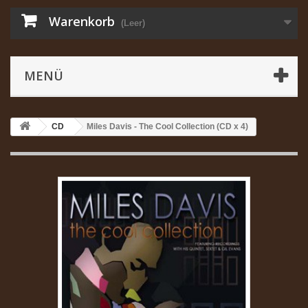
Warenkorb
(Leer)
MENÜ
CD
Miles Davis - The Cool Collection (CD x 4)