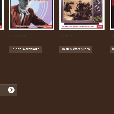
Boris Vian...
Western...
Tr
In den Warenkorb
In den Warenkorb
I