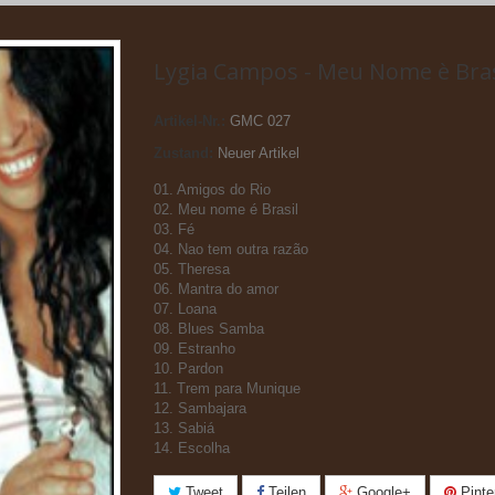
Lygia Campos - Meu Nome è Bras
Artikel-Nr.:
GMC 027
Zustand:
Neuer Artikel
01. Amigos do Rio
02. Meu nome é Brasil
03. Fé
04. Nao tem outra razão
05. Theresa
06. Mantra do amor
07. Loana
08. Blues Samba
09. Estranho
10. Pardon
11. Trem para Munique
12. Sambajara
13. Sabiá
14. Escolha
Tweet
Teilen
Google+
Pinte