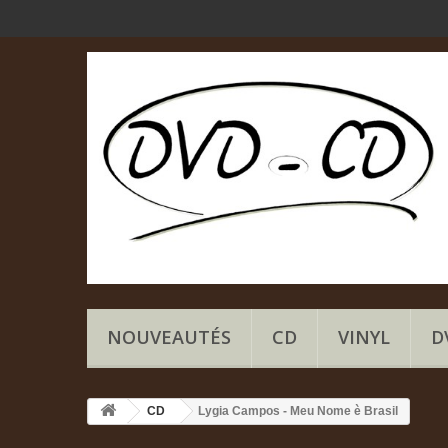
NOUVEAUTÉS
CD
VINYL
D
CD
Lygia Campos - Meu Nome è Brasil