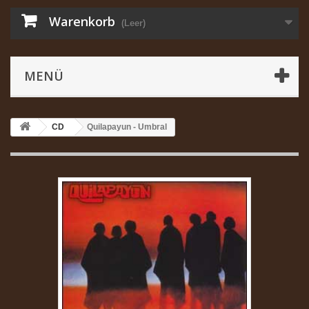
Warenkorb
(Leer)
MENÜ
CD
Quilapayun - Umbral