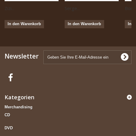
Zizi...
Serge...
Boris 
In den Warenkorb
In den Warenkorb
In 
Newsletter
Kategorien
Merchandising
CD
DVD