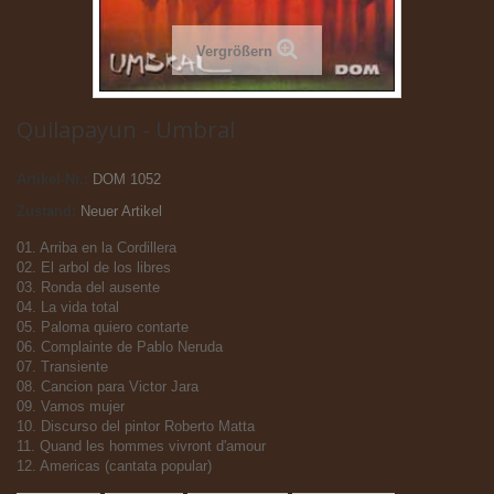
Vergrößern
Quilapayun - Umbral
Artikel-Nr.:
DOM 1052
Zustand:
Neuer Artikel
01. Arriba en la Cordillera
02. El arbol de los libres
03. Ronda del ausente
04. La vida total
05. Paloma quiero contarte
06. Complainte de Pablo Neruda
07. Transiente
08. Cancion para Victor Jara
09. Vamos mujer
10. Discurso del pintor Roberto Matta
11. Quand les hommes vivront d'amour
12. Americas (cantata popular)