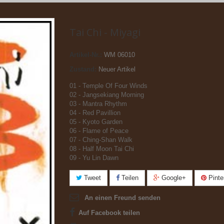
Tai Chi - Miyagi
Artikel-Nr.:
WM 06010
Zustand:
Neuer Artikel
01 - Temple Of Four Winds
02 - Jangsekiang Morning
03 - Mantra Rhythm
04 - Red Pavillion
05 - Kyoto Garden
06 - Flame of Peace
07 - Ching-Shan Walk
08 - Half Moon Tai Chi
09 - Yu Lin Dawn
Tweet
Teilen
Google+
Pinte
An einen Freund senden
Auf Facebook teilen