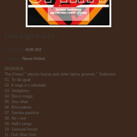
Vergrößern
Latina Spirit vol.1
Artikel-Nr.:
ASR 003
Zustand:
Neuer Artikel
DIGIPACK
The Finest " electro bossa and other latina grooves " Selection
01. Te dà igual
02. A nega e o rebolado
03. Vertiplano
04. Disco magic
05. Seu olhar
06. Brincadeira
07. Samba paulista
08. No l osé
09. Hell's tango
10. Sensual house
11. Ooh Wah Ooh