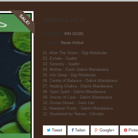
SALE!
Wellness vol.2
Artikel-Nr.:
WM 04180
Zustand:
Neuer Artikel
01. After The Storm - Digi Molekular
02. Exhale - Saahir
03. Serenity - Saahir
04. Mother - Earth Dakini Mandarava
05. Into Deep - Digi Molekular
06. Centre of Balance - Dakini Mandarava
07. Healing Chakra - Dakini Mandarava
08. Open Spirit - Dakini Mandarava
09. Voices of Laos - Dakini Mandarava
10. Ocean Dream - Jario Lee
11. Hawaiian Purity - Dakini Mandarava
12. Nourished by Nature - Climatic
Tweet
Teilen
Google+
Pinte