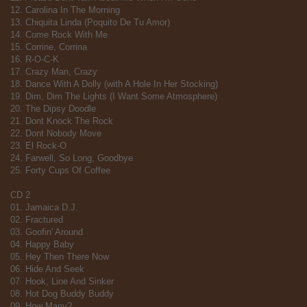
12. Carolina In The Morning
13. Chiquita Linda (Poquito De Tu Amor)
14. Come Rock With Me
15. Corrine, Corrina
16. R-O-C-K
17. Crazy Man, Crazy
18. Dance With A Dolly (with A Hole In Her Stocking)
19. Dim, Dim The Lights (I Want Some Atmosphere)
20. The Dipsy Doodle
21. Dont Knock The Rock
22. Dont Nobody Move
23. El Rock-O
24. Farwell, So Long, Goodbye
25. Forty Cups Of Coffee
CD 2
01. Jamaica D.J.
02. Fractured
03. Goofin' Around
04. Happy Baby
05. Hey Then There Now
06. Hide And Seek
07. Hook, Line And Sinker
08. Hot Dog Buddy Buddy
09. How Many?