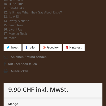
10. I'll Be True
11. Pat-A-Cake
12. Is It True What They Say About Dixie?
13. Its A Sin
14. Pretty Alouette
15. Lean Jean
16. Live It Up
17. Mambo Rock
18. Marie
Tweet
Teilen
Google+
Pinterest
An einen Freund senden
Auf Facebook teilen
Ausdrucken
9.90 CHF
inkl. MwSt.
Menge