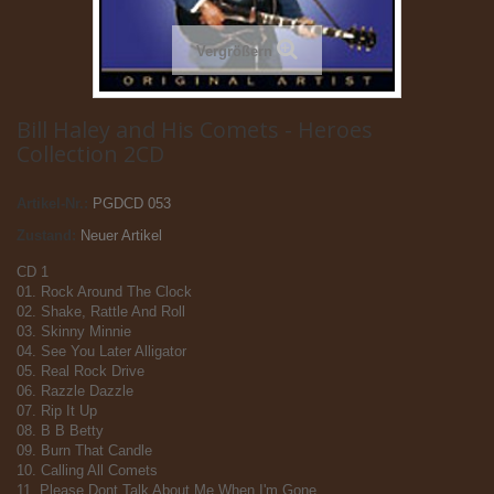
Vergrößern
Bill Haley and His Comets - Heroes
Collection 2CD
Artikel-Nr.:
PGDCD 053
Zustand:
Neuer Artikel
CD 1
01. Rock Around The Clock
02. Shake, Rattle And Roll
03. Skinny Minnie
04. See You Later Alligator
05. Real Rock Drive
06. Razzle Dazzle
07. Rip It Up
08. B B Betty
09. Burn That Candle
10. Calling All Comets
11. Please Dont Talk About Me When I'm Gone