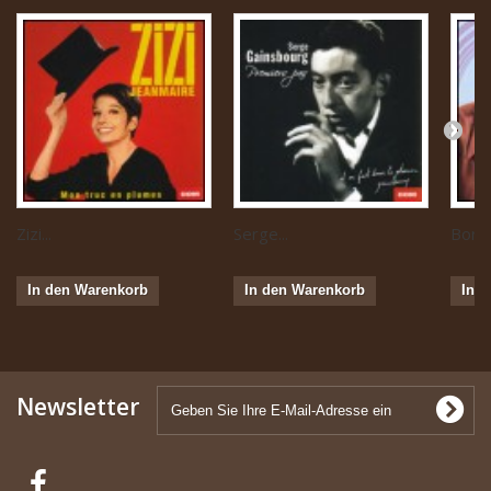
Zizi...
Serge...
Boris 
In den Warenkorb
In den Warenkorb
In 
Newsletter