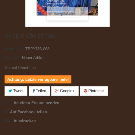
Vergrößern
Gospel Christmas
Artikel-Nr.:
TBPXMS 068
Zustand:
Neuer Artikel
Gospel Christmas
Achtung: Letzte verfügbare Teile!
Tweet
Teilen
Google+
Pinterest
An einen Freund senden
Auf Facebook teilen
Ausdrucken