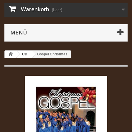
Warenkorb
(Leer)
MENÜ
CD
Gospel Christmas