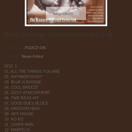
Vergrößern
Dizzy Gillespie - Dizzy Atmosfere x 2 cd
Artikel-Nr.:
PGDCD 035
Zustand:
Neuer Artikel
DISC 1
01. ALL THE THINGS YOU ARE
02. ANTHROPOLOGY
03. BLUE N BOOGIE
04. COOL BREEZE
05. DIZZY ATMOSPHERE
06. TWO BASS HIT
07. GOOD DUES BLUES
08. GROOVIN HIGH
09. HOT HOUSE
10. KO KO
11. LOVER MAN
12. MANTECA