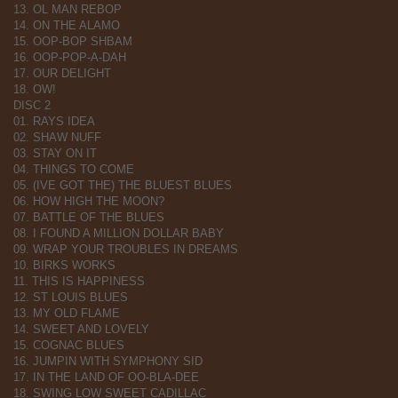
13. OL MAN REBOP
14. ON THE ALAMO
15. OOP-BOP SHBAM
16. OOP-POP-A-DAH
17. OUR DELIGHT
18. OW!
DISC 2
01. RAYS IDEA
02. SHAW NUFF
03. STAY ON IT
04. THINGS TO COME
05. (IVE GOT THE) THE BLUEST BLUES
06. HOW HIGH THE MOON?
07. BATTLE OF THE BLUES
08. I FOUND A MILLION DOLLAR BABY
09. WRAP YOUR TROUBLES IN DREAMS
10. BIRKS WORKS
11. THIS IS HAPPINESS
12. ST LOUIS BLUES
13. MY OLD FLAME
14. SWEET AND LOVELY
15. COGNAC BLUES
16. JUMPIN WITH SYMPHONY SID
17. IN THE LAND OF OO-BLA-DEE
18. SWING LOW SWEET CADILLAC