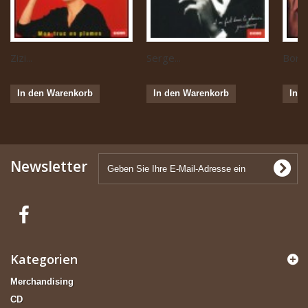
Zizi...
Serge...
Boris 
In den Warenkorb
In den Warenkorb
In 
Newsletter
Kategorien
Merchandising
CD