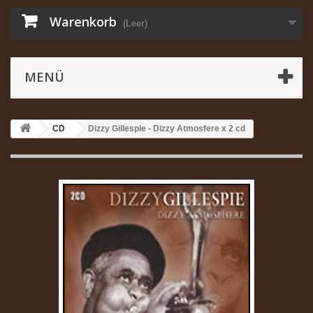
Warenkorb
(Leer)
MENÜ
CD
Dizzy Gillespie - Dizzy Atmosfere x 2 cd