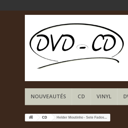
NOUVEAUTÉS
CD
VINYL
D
CD
Helder Moutinho - Sete Fados...