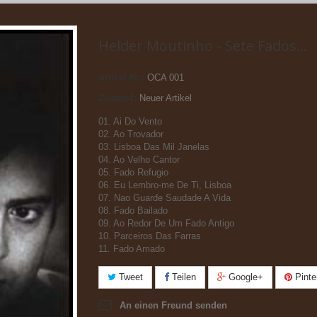
Helder Moutinho - Sete Fados...
Artikel-Nr.:
OCA 001
Zustand:
Neuer Artikel
01. Ai Do Vento
02. Ao Trovador
03. Lisboa Das Mil Janelas
04. Ao Velho Cantor
05. Fado Refugio
06. Eu Lembro-me De Ti, Lisboa
07. Nao Guarde Saudade A Vida
08. Fado Bailado
09. Ao Redor De Um Fado Antigo
10. Parceiros Das Farras
11. Fado Amado
Tweet
Teilen
Google+
Pinte
An einen Freund senden