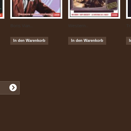
Boris Vian...
Western...
Tr
In den Warenkorb
In den Warenkorb
I