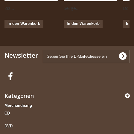
Zizi...
Serge...
Boris 
In den Warenkorb
In den Warenkorb
In 
Newsletter
Kategorien
Merchandising
CD
DVD