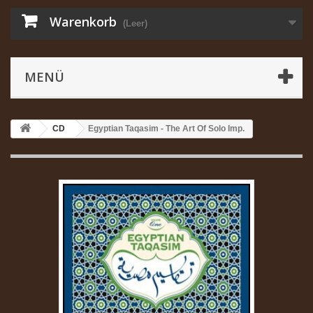
Warenkorb
(Leer)
MENÜ
CD
Egyptian Taqasim - The Art Of Solo Imp.