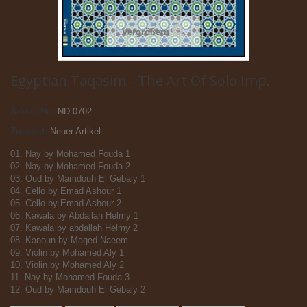
Vergrößern
Egyptian Taqasim - The Art Of Solo Imp.
Artikel-Nr.:
ND 0702
Zustand:
Neuer Artikel
01. Nay by Mohamed Fouda 1
02. Nay by Mohamed Fouda 2
03. Oud by Mamdouh El Gebaly 1
04. Cello by Emad Ashour 1
05. Cello by Emad Ashour 2
06. Kawala by Abdallah Helmy 1
07. Kawala by abdallah Helmy 2
08. Kanoun by Maged Naeem
09. Violin by Mohamed Aly 1
10. Violin by Mohamed Aly 2
11. Nay by Mohamed Fouda 3
12. Oud by Mamdouh El Gebaly 2