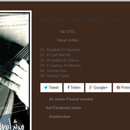
Moddathir Aboul Wafa - Toola
Artikel-Nr.:
ND 0701
Zustand:
Neuer Artikel
01. Mawkeb El Nagham
02. El Leil Wel Nil
03. Al-Qahira El Adima
04. Fi-Samaa Al-Musika
05. Samaa Hos
06. Samba Toola
Tweet
Teilen
Google+
Pinte
An einen Freund senden
Auf Facebook teilen
Ausdrucken