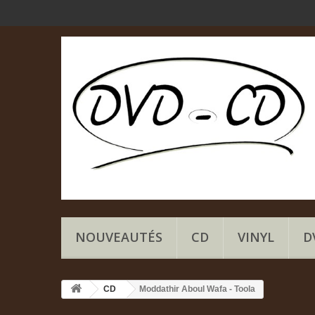
NOUVEAUTÉS
CD
VINYL
D
CD
Moddathir Aboul Wafa - Toola