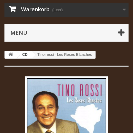
Warenkorb
(Leer)
MENÜ
CD
Tino rossi - Les Roses Blanches