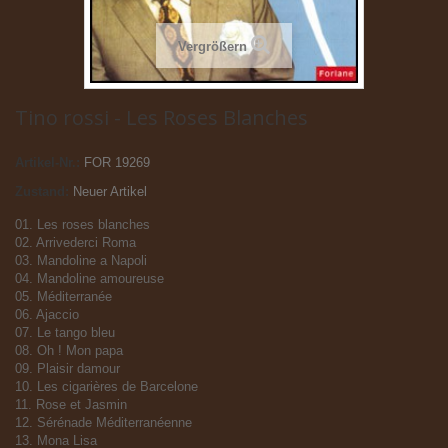
Vergrößern
Tino rossi - Les Roses Blanches
Artikel-Nr.:
FOR 19269
Zustand:
Neuer Artikel
01. Les roses blanches
02. Arrivederci Roma
03. Mandoline a Napoli
04. Mandoline amoureuse
05. Méditerranée
06. Ajaccio
07. Le tango bleu
08. Oh ! Mon papa
09. Plaisir damour
10. Les cigarières de Barcelone
11. Rose et Jasmin
12. Sérénade Méditerranéenne
13. Mona Lisa