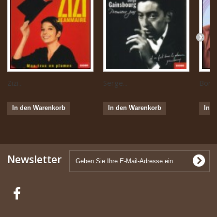
Zizi...
Serge...
Boris 
In den Warenkorb
In den Warenkorb
In 
Newsletter