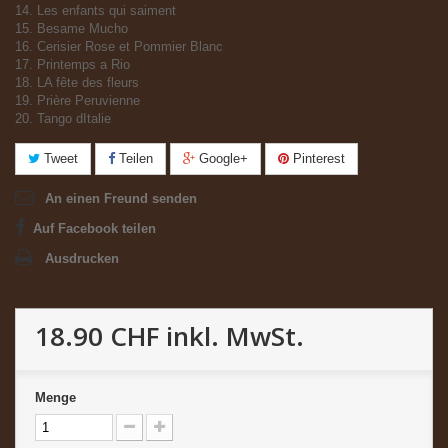
14. Les enfants qui saiment
15. Besame Mucho
16. Cerisier Rose et Pommier Blanc
17. Printemps a Rio
18. LA fête des fleurs
19. Prière Peruvienne
20. Tango dItalie
Tweet
Teilen
Google+
Pinterest
An einen Freund senden
Auf Facebook teilen
Ausdrucken
18.90 CHF
inkl. MwSt.
Menge