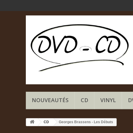
NOUVEAUTÉS
CD
VINYL
D
CD
Georges Brassens - Les Débuts