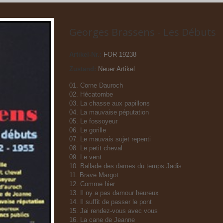
Georges Brassens - Les Débuts
Artikel-Nr.:
FOR 19238
Zustand:
Neuer Artikel
01. Corne Dauroch
02. Hécatombe
03. La chasse aux papillons
04. La mauvaise péputation
05. Le fossoyeur
06. Le gorille
07. Le mauvais sujet repenti
08. Le petit cheval
09. Le vent
10. Ballade des dames du temps Jadis
11. Brave Margot
12. Comme hier
13. Il ny a pas damour heureux
14. Il suffit de passer le pont
15. Jai rendez-vous avec vous
16. La cane de Jeanne