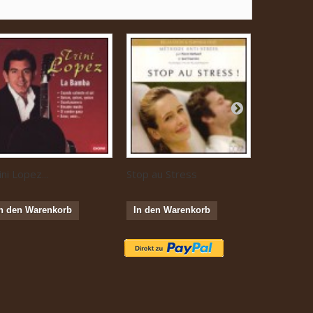
ini Lopez...
Stop au Stress
Musique...
n den Warenkorb
In den Warenkorb
In den W