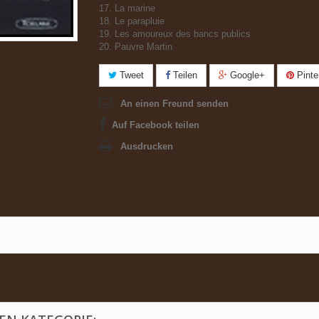
17. La marine
18. Le parapluie
19. Les amoureux des bancs publics
20. Pauvre Martin
Tweet
Teilen
Google+
Pinte
An einen Freund senden
Auf Facebook teilen
Ausdrucken