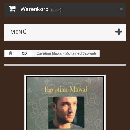
Warenkorb
(Leer)
MENÜ
CD
Egyptian Mawal - Mohamed Sawwah