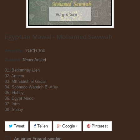
Vergrößern
Egyptian Mawal - Mohamed Sawwah
Artikel-Nr.:
DJCD 104
Zustand:
Neuer Artikel
01. Betlomney Lieh
02. Ameen
03. Mtthadish el Gadar
04. Sobanoo Wahdoh El-Atey
05. Flahey
06. Egypt Mood
07. Intro
08. Shaby
Tweet
Teilen
Google+
Pinterest
An einen Freund senden