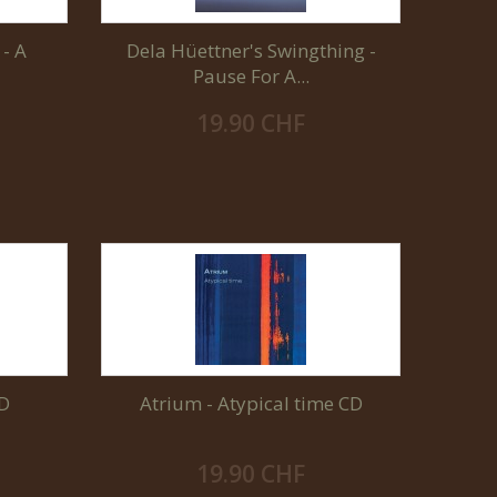
 - A
Dela Hüettner's Swingthing -
Pause For A...
19.90 CHF
CD
Atrium - Atypical time CD
19.90 CHF