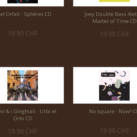
el Orfali - Sphères CD
Joey Double Bass 4tet
Matter of Time CD
19.90 CHF
19.90 CHF
i & i Ginghiali - Urbi et
No square - Now? 
Orbi CD
19.90 CHF
19.90 CHF