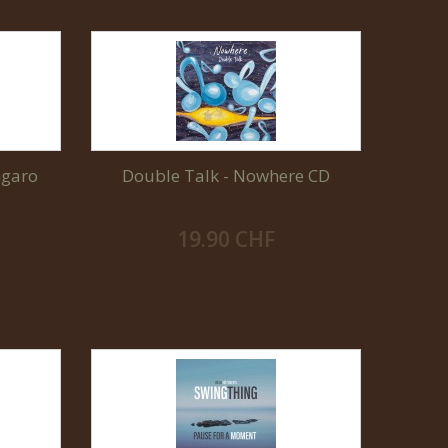
ngaro
Double Talk - Nowhere CD
19.90 CHF