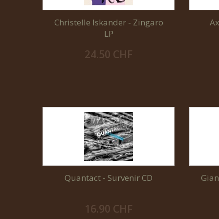
Christelle Iskander - Zingaro
Ax
LP
24.50 CHF
Quantact - Survenir CD
Giann
16.90 CHF