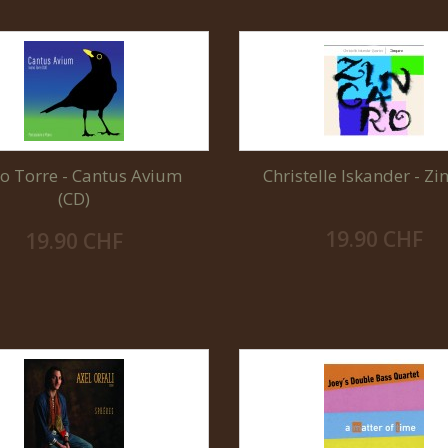
o Torre - Cantus Avium
Christelle Iskander - Zi
(CD)
19.90 CHF
19.90 CHF