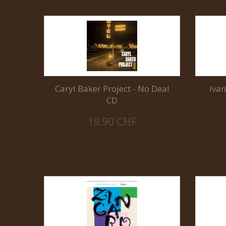
Caryl Baker Project - No Deal
Ivan
CD
19.90 CHF